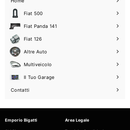
Home
Fiat 500
Espandi
il
Fiat Panda 141
Espandi
sottomenu
il
Fiat 126
Espandi
sottomenu
il
Altre Auto
Espandi
sottomenu
il
Multiveicolo
Espandi
sottomenu
il
Il Tuo Garage
Espandi
sottomenu
il
Contatti
sottomenu
Emporio Bigatti
Area Legale