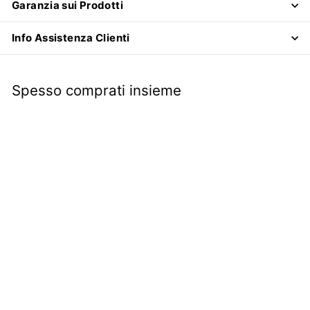
Garanzia sui Prodotti
Info Assistenza Clienti
Spesso comprati insieme
Vetro Cristallo
deflettore girevole
destro con perno
supporto maniglia |
Fiat 500 L R |