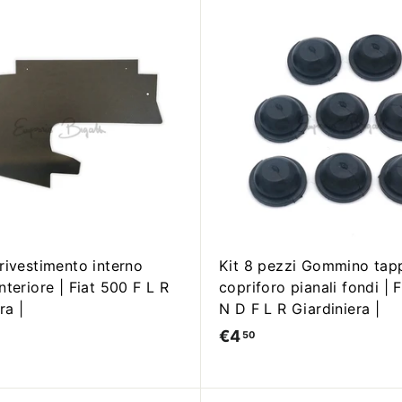
A
g
g
i
u
n
g
i
a
l
c
a
r
r
rivestimento interno
Kit 8 pezzi Gommino tap
e
teriore | Fiat 500 F L R
copriforo pianali fondi | 
l
l
ra |
N D F L R Giardiniera |
o
€4
€
50
4
,