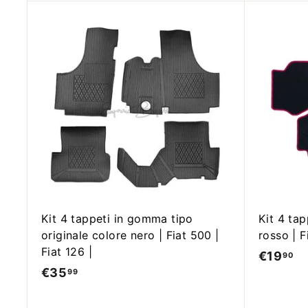
,
,
9
9
0
A
0
g
g
i
u
n
g
i
a
l
c
a
r
r
Kit 4 tappeti in gomma tipo
Kit 4 ta
e
originale colore nero | Fiat 500 |
rosso | F
l
l
Fiat 126 |
€19
€
90
o
€35
€
99
1
3
9