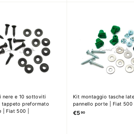
,
9
9
ti nere e 10 sottoviti
Kit montaggio tasche late
o tappeto preformato
pannello porte | Fiat 500 
 | Fiat 500 |
€5
€
90
5
,