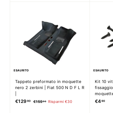
5
,
,
9
9
0
9
ESAURITO
ESAURITO
Tappeto preformato in moquette
Kit 10 vi
nero 2 zerbini | Fiat 500 N D F L R
fissaggi
|
moquette
S
P
€129
€
€4
€
90
90
€159
€
Risparmi €30
90
c
r
1
1
4
5