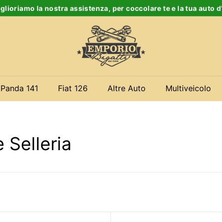
glioriamo la nostra assistenza, per coccolare te e la tua auto 
Ferma
E
slideshow
m
p
o
r
 Panda 141
Fiat 126
Altre Auto
Multiveicolo
i
o
B
 Selleria
i
g
a
t
t
i