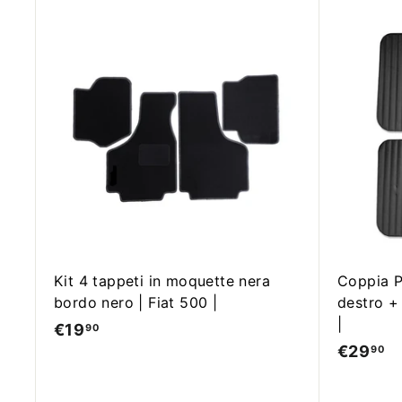
,
9
9
A
0
g
g
i
u
n
g
i
a
l
c
a
r
r
Kit 4 tappeti in moquette nera
Coppia P
e
bordo nero | Fiat 500 |
destro + 
l
l
|
€19
€
90
o
€29
€
90
1
2
9
9