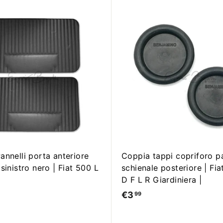
,
9
A
0
g
g
i
u
n
g
i
a
l
c
a
r
r
annelli porta anteriore
Coppia tappi copriforo pa
e
sinistro nero | Fiat 500 L
schienale posteriore | Fi
l
l
D F L R Giardiniera |
o
€3
€
99
3
,