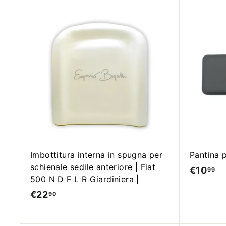
,
,
9
9
A
0
0
g
g
i
u
n
g
i
a
l
c
a
r
r
Imbottitura interna in spugna per
Pantina p
e
schienale sedile anteriore | Fiat
l
€10
€
99
l
500 N D F L R Giardiniera |
1
o
€22
€
90
0
2
,
2
9