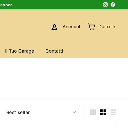
d’epoca
Instagram
Faceb
Account
Carrello
Il Tuo Garage
Contatti
Ordina
Large
Small
Lista