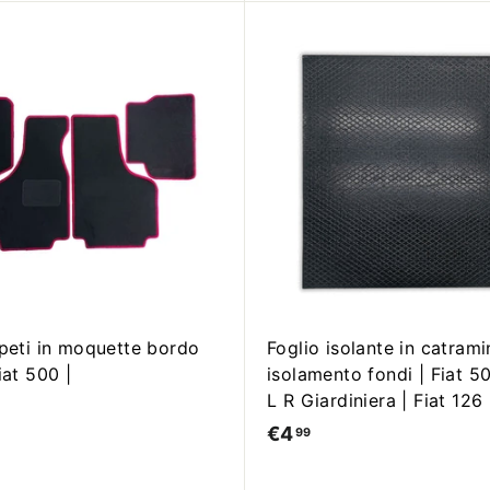
9
9
A
g
g
i
u
n
g
i
a
l
c
a
r
r
ppeti in moquette bordo
Foglio isolante in catrami
e
iat 500 |
isolamento fondi | Fiat 5
l
l
L R Giardiniera | Fiat 126 
o
€4
€
99
4