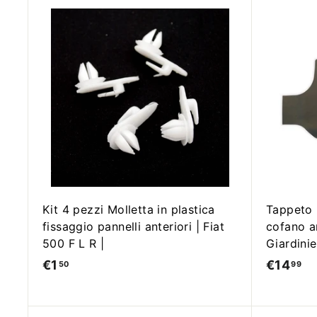
A
g
g
i
u
n
g
i
a
l
c
a
r
r
Kit 4 pezzi Molletta in plastica
Tappeto 
e
fissaggio pannelli anteriori | Fiat
cofano an
l
l
500 F L R |
Giardinie
o
€1
€
€14
€
50
99
1
1
,
4