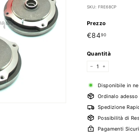
SKU:
FRE68CP
Prezzo
Prezzo
€84
€84,90
90
di
listino
Quantità
−
+
Disponibile in n
Ordinalo adesso e
Spedizione Rapi
Possibilità di Re
Pagamenti Sicur