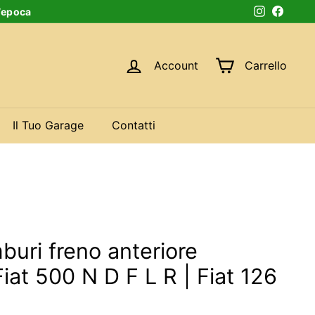
d’epoca
Instagram
Faceb
Account
Carrello
Il Tuo Garage
Contatti
uri freno anteriore
at 500 N D F L R | Fiat 126