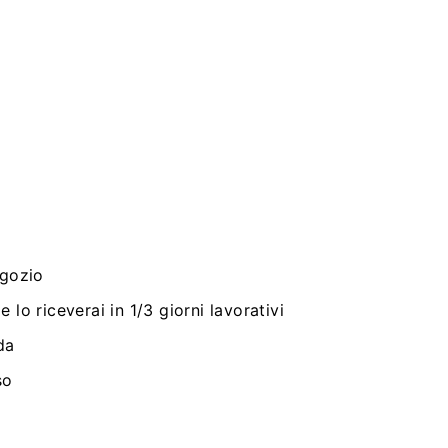
egozio
 lo riceverai in 1/3 giorni lavorativi
da
so
i