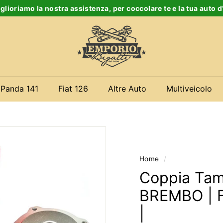
glioriamo la nostra assistenza, per coccolare te e la tua auto 
Ferma
E
slideshow
m
p
o
r
 Panda 141
Fiat 126
Altre Auto
Multiveicolo
i
o
B
i
g
Home
/
a
Coppia Tamb
t
BREMBO | Fi
t
|
i