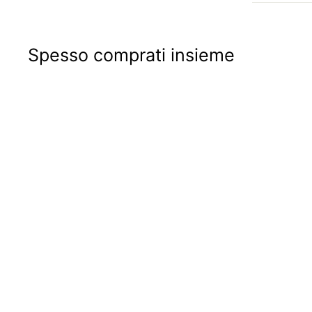
Spesso comprati insieme
ALTA QUALITÀ
Coppia Tamburi
freno anteriore
BREMBO | Fiat 500 N
D F L R | Fiat 126 |