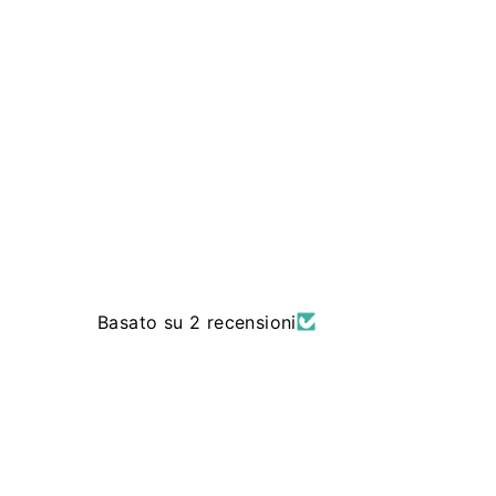
€84
€
90
8
4
,
9
0
Basato su 2 recensioni