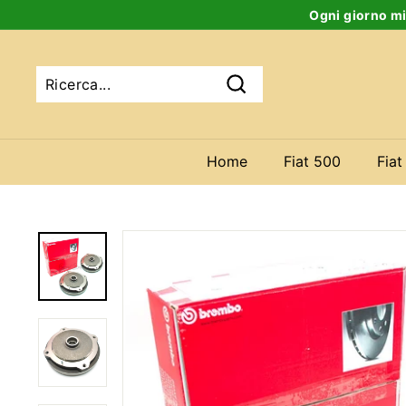
Salta
Ogni giorno mi
al
contenuto
Ricerca
Home
Fiat 500
Fiat