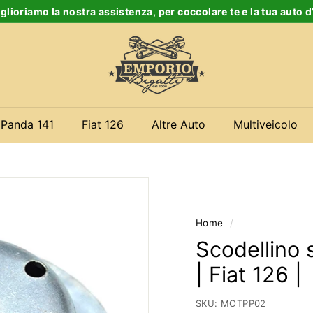
glioriamo la nostra assistenza, per coccolare te e la tua auto 
Ferma
E
slideshow
m
p
o
r
 Panda 141
Fiat 126
Altre Auto
Multiveicolo
i
o
B
i
g
Home
/
a
Scodellino 
t
| Fiat 126 |
t
i
SKU:
MOTPP02