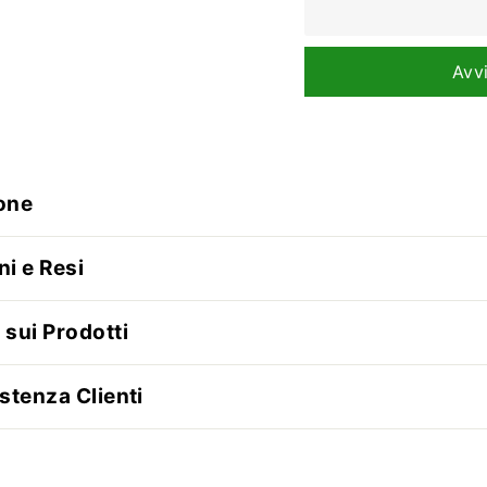
Avv
one
ni e Resi
 sui Prodotti
stenza Clienti