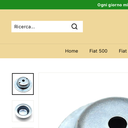
Salta
Ogni giorno mi
al
contenuto
Ricerca
Home
Fiat 500
Fiat