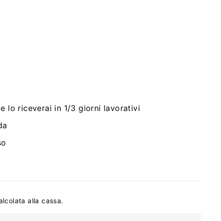
 lo riceverai in 1/3 giorni lavorativi
da
so
i
lcolata alla cassa.