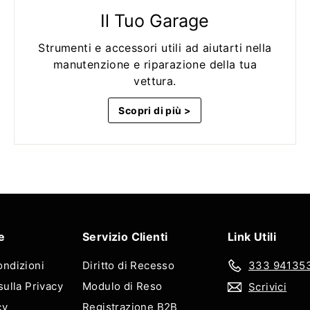
Il Tuo Garage
Strumenti e accessori utili ad aiutarti nella
manutenzione e riparazione della tua
vettura.
Scopri di più >
e
Servizio Clienti
Link Utili
ondizioni
Diritto di Recesso
333 94135
sulla Privacy
Modulo di Reso
Scrivici
cy
Registrazione B2B