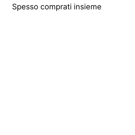
Spesso comprati insieme
ESAURITO
Scodellino supporto
motore | Fiat 500 R |
Fiat 126 |
€9
€
90
9
,