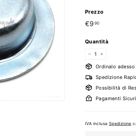
Prezzo
Prezzo
€9
€9,90
90
di
listino
Quantità
−
+
Ordinalo adesso e
Spedizione Rapi
Possibilità di Re
Pagamenti Sicur
IVA inclusa
Spedizione
ca