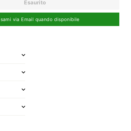
Esaurito
isami via Email quando disponibile