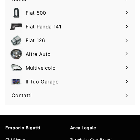
Fiat 500
Espandi
il
Fiat Panda 141
Espandi
sottomenu
il
Fiat 126
Espandi
sottomenu
il
Altre Auto
Espandi
sottomenu
il
Multiveicolo
Espandi
sottomenu
il
Il Tuo Garage
Espandi
sottomenu
il
Contatti
sottomenu
Emporio Bigatti
Area Legale
Chi Siamo
Termini e Condizioni