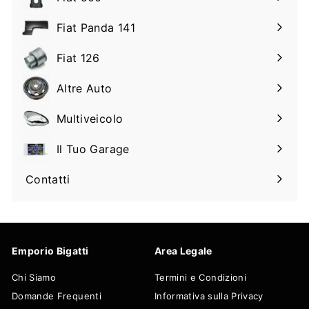
Espandi
il
Fiat Panda 141
Espandi
sottomenu
il
Fiat 126
Espandi
sottomenu
il
Altre Auto
Espandi
sottomenu
il
Multiveicolo
Espandi
sottomenu
il
Il Tuo Garage
Espandi
sottomenu
il
Contatti
sottomenu
Emporio Bigatti
Area Legale
Chi Siamo
Termini e Condizioni
Domande Frequenti
Informativa sulla Privacy