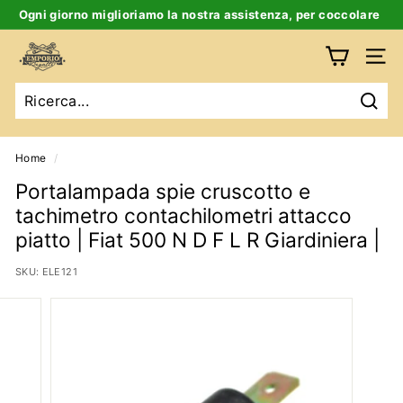
Salta
Ogni giorno miglioriamo la nostra assistenza, per coccolare
al
te e la tua auto d’epoca
Ferma
contenuto
E
slideshow
Navig
m
p
Ricer
o
r
Home
/
i
Portalampada spie cruscotto e
o
tachimetro contachilometri attacco
B
piatto | Fiat 500 N D F L R Giardiniera |
i
SKU:
ELE121
g
a
t
t
i