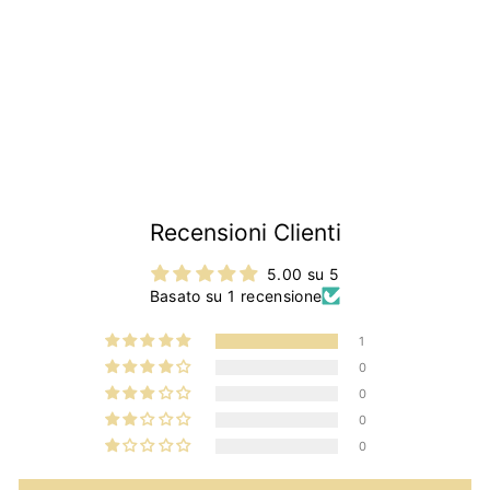
500 N D F L R
Giardiniera |
€3
€
99
3
,
9
9
Recensioni Clienti
5.00 su 5
Basato su 1 recensione
1
0
0
0
0