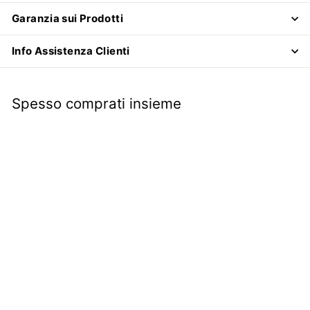
Garanzia sui Prodotti
Info Assistenza Clienti
Spesso comprati insieme
Portalampada spie
cruscotto e tachimetro
contachilometri
attacco piatto | Fiat