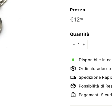
Prezzo
Prezzo
€12
€12,90
90
di
listino
Quantità
−
+
Disponibile in n
Ordinalo adesso e
Spedizione Rapi
Possibilità di Re
Pagamenti Sicur