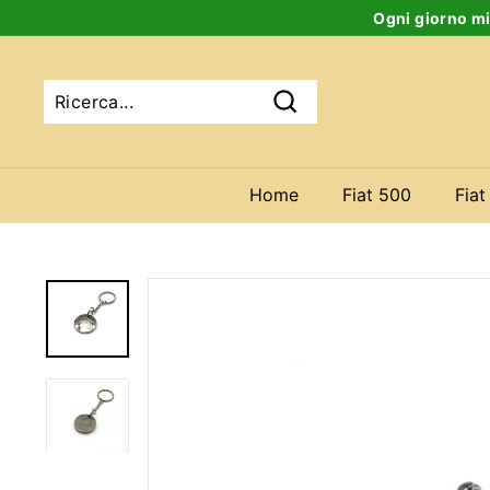
Salta
Ogni giorno mi
al
contenuto
Ricerca
Home
Fiat 500
Fiat