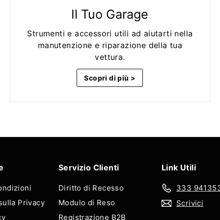
Il Tuo Garage
Strumenti e accessori utili ad aiutarti nella
manutenzione e riparazione della tua
vettura.
Scopri di più >
e
Servizio Clienti
Link Utili
ondizioni
Diritto di Recesso
333 94135
sulla Privacy
Modulo di Reso
Scrivici
cy
Registrazione B2B