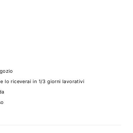
egozio
 lo riceverai in 1/3 giorni lavorativi
da
so
i