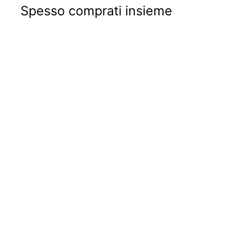
Spesso comprati insieme
Portachiavi acciaio
inox inciso | Fiat 500
|
€12
€
90
1
2