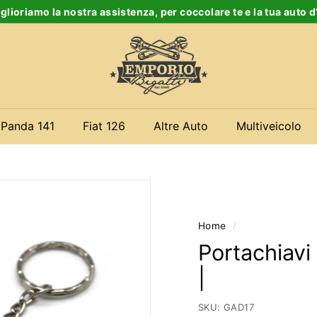
glioriamo la nostra assistenza, per coccolare te e la tua auto 
Ferma
E
slideshow
m
p
o
r
 Panda 141
Fiat 126
Altre Auto
Multiveicolo
i
o
B
i
g
Home
/
a
Portachiavi 
t
|
t
i
SKU:
GAD17