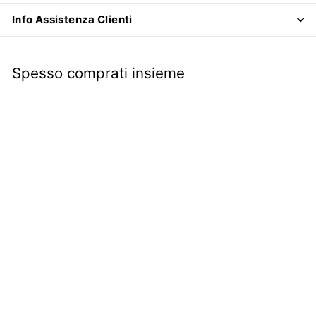
Info Assistenza Clienti
Spesso comprati insieme
Molla richiamo pedale
freno | Fiat 500 R |
€1
€
99
1
,
9