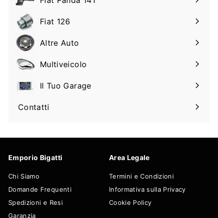
Espandi
sottomenu
il
Fiat 126
Espandi
sottomenu
il
Altre Auto
Espandi
sottomenu
il
Multiveicolo
Espandi
sottomenu
il
Il Tuo Garage
Espandi
sottomenu
il
Contatti
sottomenu
Emporio Bigatti
Area Legale
Chi Siamo
Termini e Condizioni
Domande Frequenti
Informativa sulla Privacy
Spedizioni e Resi
Cookie Policy
Garanzia