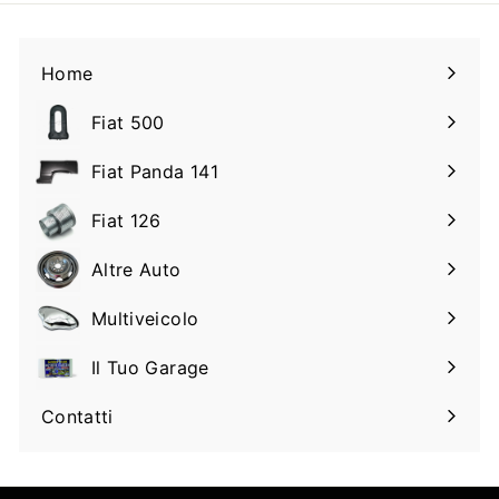
Home
Fiat 500
Espandi
il
Fiat Panda 141
Espandi
sottomenu
il
Fiat 126
Espandi
sottomenu
il
Altre Auto
Espandi
sottomenu
il
Multiveicolo
Espandi
sottomenu
il
Il Tuo Garage
Espandi
sottomenu
il
Contatti
sottomenu