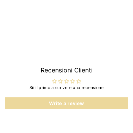
esterna Fiat 500 D |
Fiat Autobianchi 500
Giardiniera |
€3
€
90
3
,
9
0
Recensioni Clienti
Sii il primo a scrivere una recensione
Write a review