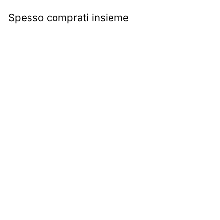
Spesso comprati insieme
Kit montaggio asta
posteriore capote | Fiat
500 |
€1
€
50
1
,
5
0