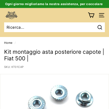
Salta
Ogni giorno miglioriamo la nostra assistenza, per coccolare
al
te e la tua auto d’epoca
Ferma
contenuto
E
slideshow
Navig
m
p
Ricer
o
r
Home
/
i
Kit montaggio asta posteriore capote |
o
Fiat 500 |
B
SKU:
KT01CAP
i
g
a
t
t
i