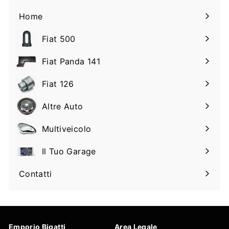
Home
Fiat 500
Espandi
il
Fiat Panda 141
Espandi
sottomenu
il
Fiat 126
Espandi
sottomenu
il
Altre Auto
Espandi
sottomenu
il
Multiveicolo
Espandi
sottomenu
il
Il Tuo Garage
Espandi
sottomenu
il
Contatti
sottomenu
Emporio Bigatti
Area Legale