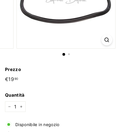
Prezzo
Prezzo
€19
€19,90
90
di
listino
Quantità
−
+
Disponibile in negozio