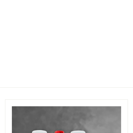
Guarnizione lunotto |
Fiat 500 N D F R |
€19
€
90
1
9
,
9
0