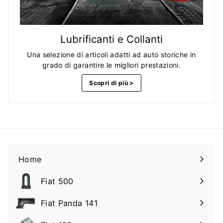
Lubrificanti e Collanti
Una selezione di articoli adatti ad auto storiche in
grado di garantire le migliori prestazioni.
Scopri di più >
Home
Fiat 500
Espandi
il
Fiat Panda 141
Espandi
sottomenu
il