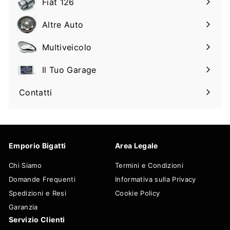
Fiat 126
Espandi
sottomenu
il
Altre Auto
Espandi
sottomenu
il
Multiveicolo
Espandi
sottomenu
il
Il Tuo Garage
Espandi
sottomenu
il
Contatti
sottomenu
Emporio Bigatti
Area Legale
Chi Siamo
Termini e Condizioni
Domande Frequenti
Informativa sulla Privacy
Spedizioni e Resi
Cookie Policy
Garanzia
Servizio Clienti