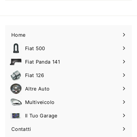
Home
Fiat 500
Espandi
il
Fiat Panda 141
Espandi
sottomenu
il
Fiat 126
Espandi
sottomenu
il
Altre Auto
Espandi
sottomenu
il
Multiveicolo
Espandi
sottomenu
il
Il Tuo Garage
Espandi
sottomenu
il
Contatti
sottomenu