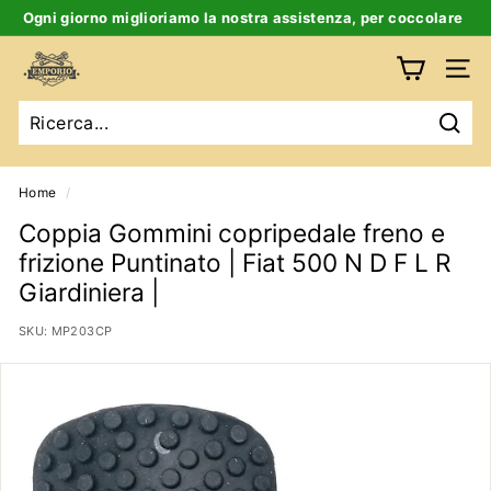
Salta
Ogni giorno miglioriamo la nostra assistenza, per coccolare
al
te e la tua auto d’epoca
Ferma
contenuto
E
slideshow
Navig
m
p
Ricer
o
r
Home
/
i
Coppia Gommini copripedale freno e
o
frizione Puntinato | Fiat 500 N D F L R
B
Giardiniera |
i
SKU:
MP203CP
g
a
t
t
i