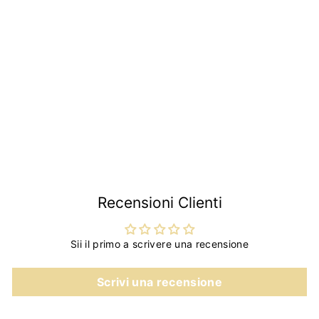
Coppia Gommini
copripedale freno e
frizione Puntinato | Fiat
500 N D F L R
Giardiniera |
€3
€
90
3
,
9
0
Recensioni Clienti
Sii il primo a scrivere una recensione
Scrivi una recensione