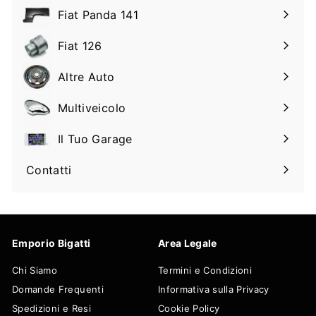
il
Fiat Panda 141
Espandi
sottomenu
il
Fiat 126
Espandi
sottomenu
il
Altre Auto
Espandi
sottomenu
il
Multiveicolo
Espandi
sottomenu
il
Il Tuo Garage
Espandi
sottomenu
il
Contatti
sottomenu
Emporio Bigatti
Area Legale
Chi Siamo
Termini e Condizioni
Domande Frequenti
Informativa sulla Privacy
Spedizioni e Resi
Cookie Policy