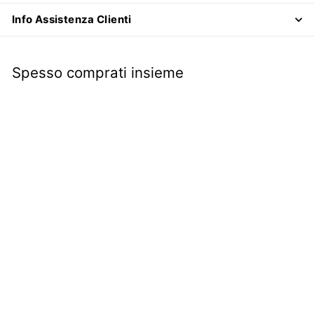
Info Assistenza Clienti
Spesso comprati insieme
ULTIMI PEZZI
Fanalino anteriore
bianco sinistro | Fiat
Regata 1° Serie |
€15
€
90
1
5