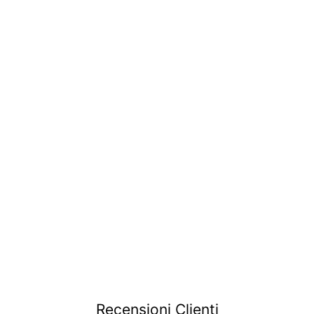
Coppia spazzole
tergicristallo | Fiat 500
F 2 serie L R
Giardiniera | Fiat 600 E
|
€15
€
99
1
5
,
9
9
Recensioni Clienti