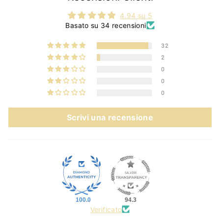
4.94 su 5
Basato su 34 recensioni
32
2
0
0
0
Scrivi una recensione
100.0
94.3
Verificato