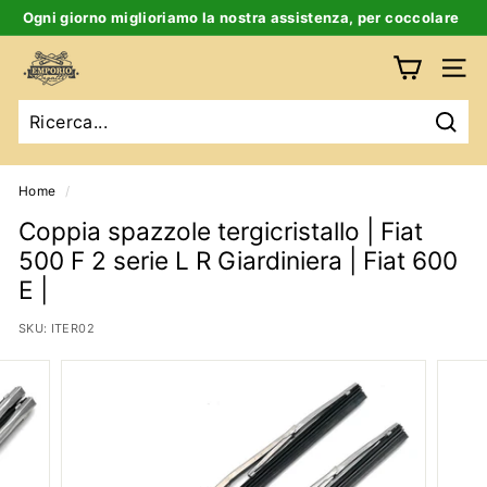
Salta
Ogni giorno miglioriamo la nostra assistenza, per coccolare
al
te e la tua auto d’epoca
Ferma
contenuto
E
slideshow
Navig
m
p
Ricer
o
r
Home
/
i
Coppia spazzole tergicristallo | Fiat
o
500 F 2 serie L R Giardiniera | Fiat 600
B
E |
i
SKU:
ITER02
g
a
t
t
i