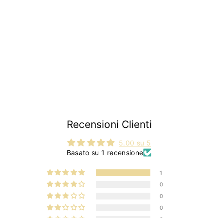
Coppia guarnizioni
intermedie fanalini
anteriori | Fiat 500 N D
|
€5
€
90
5
,
9
0
Recensioni Clienti
5.00 su 5
Basato su 1 recensione
1
0
0
0