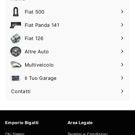
Fiat 500
Espandi
il
Fiat Panda 141
Espandi
sottomenu
il
Fiat 126
Espandi
sottomenu
il
Altre Auto
Espandi
sottomenu
il
Multiveicolo
Espandi
sottomenu
il
Il Tuo Garage
Espandi
sottomenu
il
Contatti
sottomenu
Emporio Bigatti
Area Legale
Chi Siamo
Termini e Condizioni