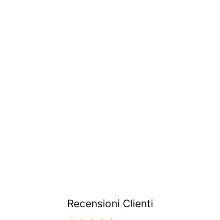
Coppia bracci
tergicristallo | Fiat 500
F 2 serie L R
Giardiniera | Fiat 600 E
|
€17
€
90
1
7
,
9
0
Recensioni Clienti