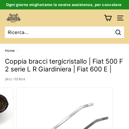
Salta
Ogni giorno miglioriamo la nostra assistenza, per coccolare
al
te e la tua auto d’epoca
Ferma
contenuto
E
slideshow
Navig
m
p
Ricer
o
r
Home
/
i
Coppia bracci tergicristallo | Fiat 500 F
o
2 serie L R Giardiniera | Fiat 600 E |
B
SKU:
ITER04
i
g
a
t
t
i