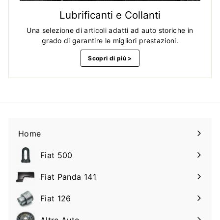
Lubrificanti e Collanti
Una selezione di articoli adatti ad auto storiche in
grado di garantire le migliori prestazioni.
Scopri di più >
Home
Fiat 500
Espandi
il
Fiat Panda 141
Espandi
sottomenu
il
Fiat 126
Espandi
sottomenu
il
Altre Auto