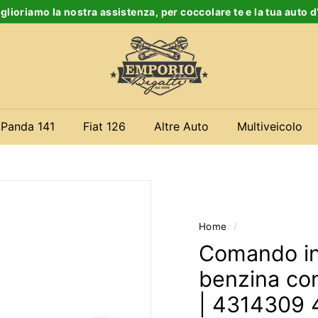
glioriamo la nostra assistenza, per coccolare te e la tua auto 
Ferma
E
slideshow
m
p
o
r
 Panda 141
Fiat 126
Altre Auto
Multiveicolo
i
o
B
i
g
Home
/
a
Comando ind
t
benzina con
t
| 4314309 4
i