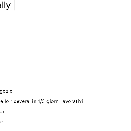
lly |
egozio
 lo riceverai in 1/3 giorni lavorativi
da
so