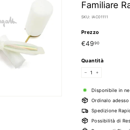
Familiare Ra
SKU:
IAC01111
Prezzo
Prezzo
€49
€49,90
90
di
listino
Quantità
−
+
Disponibile in n
Ordinalo adesso e
Spedizione Rapi
Possibilità di Re