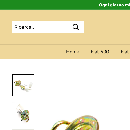
Salta
Ogni giorno mi
al
contenuto
Ricerca
Home
Fiat 500
Fiat