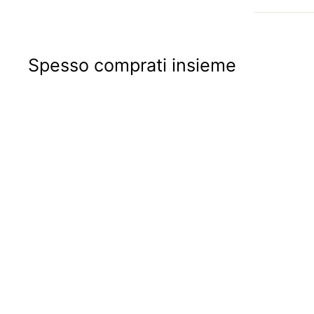
Spesso comprati insieme
ULTIMI PEZZI
Comando indicatore
livello carburante
benzina con
galleggiante e