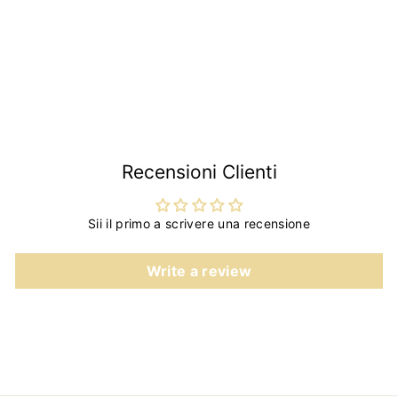
| Fiat 126 |
€68
€
90
6
8
,
9
0
Recensioni Clienti
Sii il primo a scrivere una recensione
Write a review