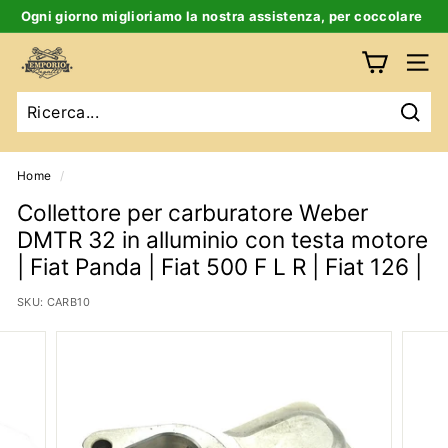
Salta
Ogni giorno miglioriamo la nostra assistenza, per coccolare
al
te e la tua auto d’epoca
Ferma
contenuto
E
slideshow
Navig
m
p
Ricer
o
r
Home
/
i
Collettore per carburatore Weber
o
DMTR 32 in alluminio con testa motore
B
| Fiat Panda | Fiat 500 F L R | Fiat 126 |
i
SKU:
CARB10
g
a
t
t
i