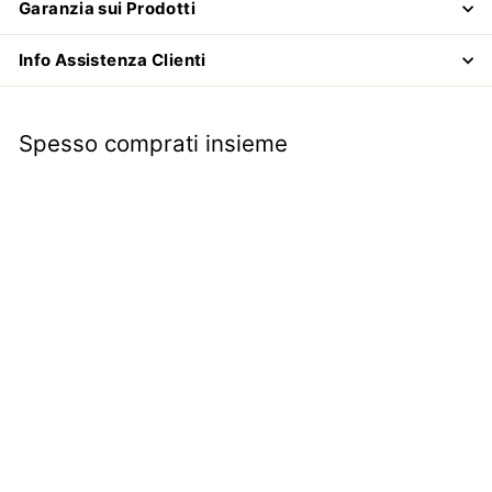
Garanzia sui Prodotti
Info Assistenza Clienti
Spesso comprati insieme
ALTA QUALITÀ
Collettore per
carburatore Weber
DMTR 32 in alluminio
con testa motore | Fiat
Panda | Fiat 500 F L R