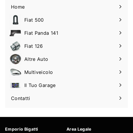
Home
Fiat 500
Espandi
il
Fiat Panda 141
Espandi
sottomenu
il
Fiat 126
Espandi
sottomenu
il
Altre Auto
Espandi
sottomenu
il
Multiveicolo
Espandi
sottomenu
il
Il Tuo Garage
Espandi
sottomenu
il
Contatti
sottomenu
Emporio Bigatti
Area Legale