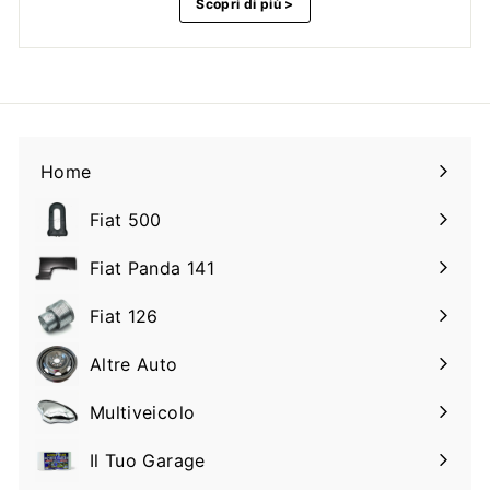
Scopri di più >
Home
Fiat 500
Espandi
il
Fiat Panda 141
Espandi
sottomenu
il
Fiat 126
Espandi
sottomenu
il
Altre Auto
Espandi
sottomenu
il
Multiveicolo
Espandi
sottomenu
il
Il Tuo Garage
Espandi
sottomenu