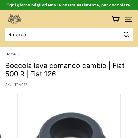
Salta
Ogni giorno miglioriamo la nostra assistenza, per coccolare
al
te e la tua auto d’epoca
Ferma
contenuto
E
slideshow
Navig
m
p
Ricer
o
r
Home
/
i
Boccola leva comando cambio | Fiat
o
500 R | Fiat 126 |
B
SKU:
TRAC13
i
g
a
t
t
i