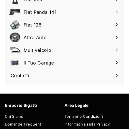
Espandi
il
Fiat Panda 141
Espandi
sottomenu
il
Fiat 126
Espandi
sottomenu
il
Altre Auto
Espandi
sottomenu
il
Multiveicolo
Espandi
sottomenu
il
Il Tuo Garage
Espandi
sottomenu
il
Contatti
sottomenu
Emporio Bigatti
Area Legale
Chi Siamo
Termini e Condizioni
Domande Frequenti
Informativa sulla Privacy